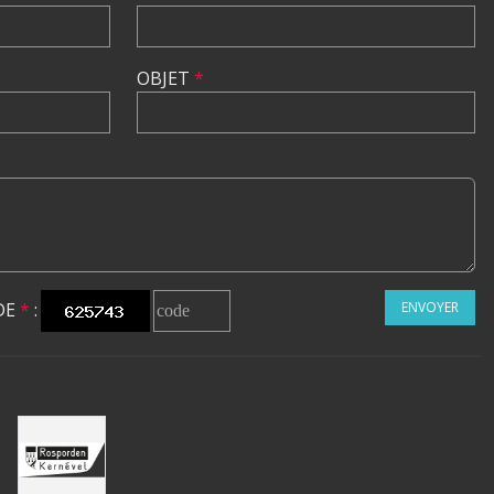
OBJET
*
DE
*
:
ENVOYER