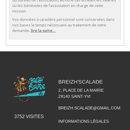
ou les bénévoles de l’association en charge de cette
mission.
Vos données à caractère personnel sont conservées dans
nos bases le temps nécessaire au traitement de votre
demande.
lire la suite...
BREIZH'SCALADE
2, PLACE DE LA MAIRIE
29140
SAINT-YVI
BREIZH.SCALADE@GMAIL.COM
3752
VISITES
INFORMATIONS LÉGALES