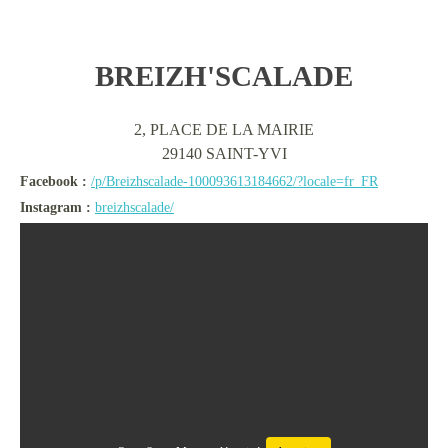
BREIZH'SCALADE
2, PLACE DE LA MAIRIE
29140
SAINT-YVI
Facebook :
/p/Breizhscalade-100093613184662/?locale=fr_FR
Instagram :
breizhscalade/