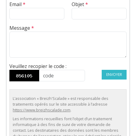
Email
*
Objet
*
Message
*
Veuillez recopier le code
:
ENVOYER
L’association « Breizh'Scalade » est responsable des
traitements opérés sur le site accessible à l’adresse
https://www.breizhscalade.com
.
Les informations recueillies font l’objet d’un traitement
informatique à des fins de suivi de votre demande de
contact. Les destinataires des données sont les membres
du bureau de l'association, et/ou le cas échéant les salariés