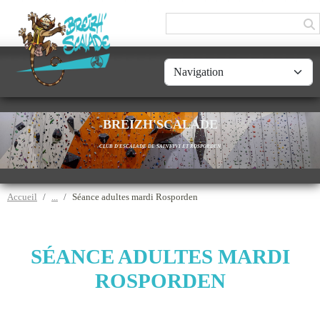
Panneau de gestion des cookies
BREIZH'SCALADE
CLUB D'ESCALADE DE SAINT-YVI ET ROSPORDEN
Accueil
Séance adultes mardi Rosporden
SÉANCE ADULTES MARDI
ROSPORDEN