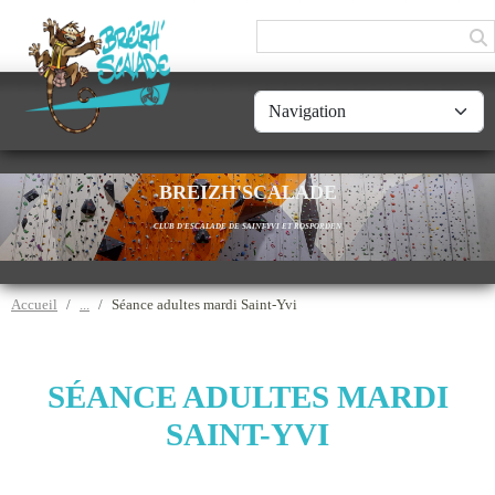
Panneau de gestion des cookies
BREIZH'SCALADE
CLUB D'ESCALADE DE SAINT-YVI ET ROSPORDEN
Accueil
Séance adultes mardi Saint-Yvi
SÉANCE ADULTES MARDI
SAINT-YVI