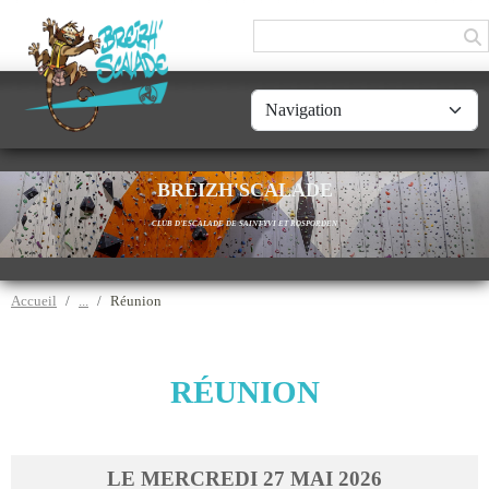
Panneau de gestion des cookies
BREIZH'SCALADE
CLUB D'ESCALADE DE SAINT-YVI ET ROSPORDEN
Accueil
Réunion
RÉUNION
LE
MERCREDI
27
MAI
2026