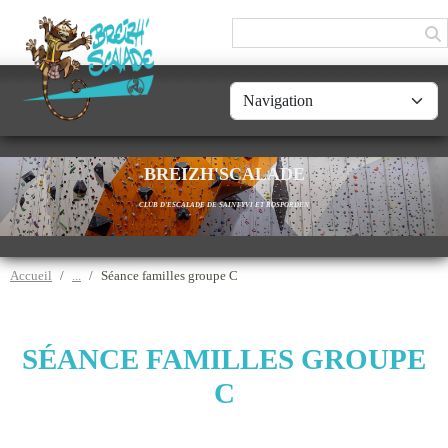
Panneau de gestion des cookies
BREIZH'SCALADE
CLUB D'ESCALADE DE SAINT-YVI ET ROSPORDEN
Accueil
Séance familles groupe C
SÉANCE FAMILLES GROUPE
C