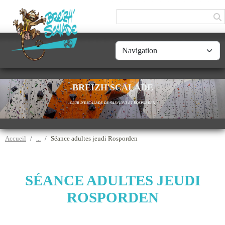
Panneau de gestion des cookies
BREIZH'SCALADE
CLUB D'ESCALADE DE SAINT-YVI ET ROSPORDEN
Accueil
Séance adultes jeudi Rosporden
SÉANCE ADULTES JEUDI
ROSPORDEN