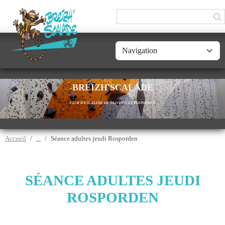
Panneau de gestion des cookies
BREIZH'SCALADE
CLUB D'ESCALADE DE SAINT-YVI ET ROSPORDEN
Accueil
Séance adultes jeudi Rosporden
SÉANCE ADULTES JEUDI
ROSPORDEN