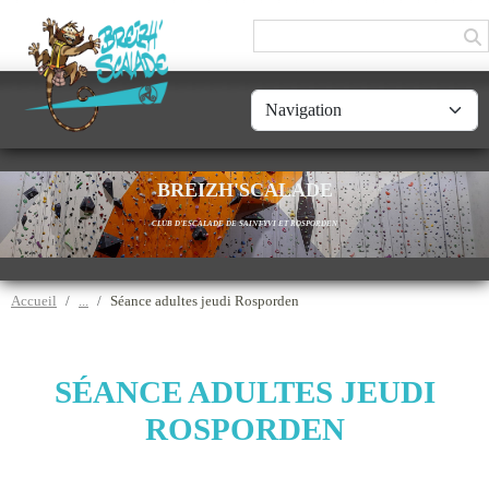
Panneau de gestion des cookies
BREIZH'SCALADE
CLUB D'ESCALADE DE SAINT-YVI ET ROSPORDEN
Accueil
Séance adultes jeudi Rosporden
SÉANCE ADULTES JEUDI
ROSPORDEN